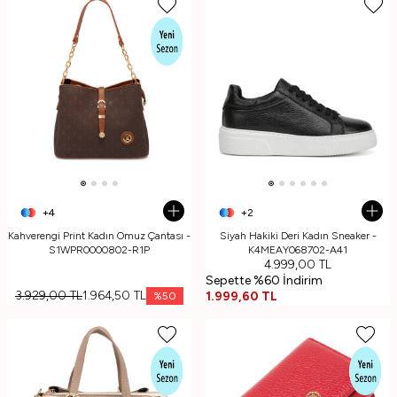
+4
+2
Kahverengi Print Kadın Omuz Çantası -
Siyah Hakiki Deri Kadın Sneaker -
S1WPR0000802-R1P
K4MEAY068702-A41
4.999,00
TL
Sepette %60 İndirim
3.929,00
TL
1.964,50
TL
1.999,60
TL
%
50