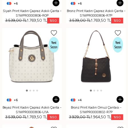
+6
+6
Siyah Print Kadın Çapraz Askılı Çanta -
Bronz Print Kadın Çapraz Askılı Çanta -
S1WPR0000806-R0P
S1WPR0000806-R7P
3.539,00
TL
1.769,50
TL
3.539,00
TL
1.769,50
TL
%
50
%
50
+6
+4
Beyaz Print Kadın Çapraz Askılı Çanta -
Bronz Print Kadın Omuz Çantası -
S1WPR0000806-U1A
S1WPR0000802-R7P
3.539,00
TL
1.769,50
TL
3.929,00
TL
1.964,50
TL
%
50
%
50