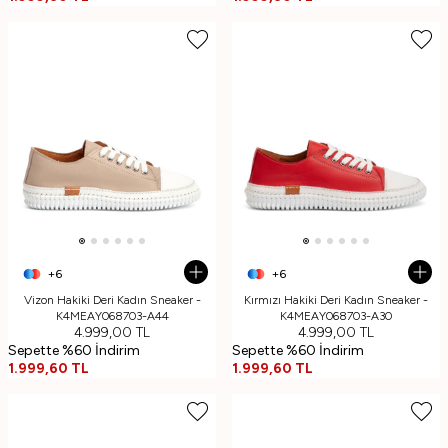
+6
+6
Vizon Hakiki Deri Kadın Sneaker -
Kırmızı Hakiki Deri Kadın Sneaker -
K4MEAY068703-A44
K4MEAY068703-A30
4.999,00
TL
4.999,00
TL
Sepette %60 İndirim
Sepette %60 İndirim
1.999,60
TL
1.999,60
TL