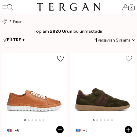
0
Kadın
Toplam
2820 Ürün
bulunmaktadır.
FİLTRE +
+6
+3