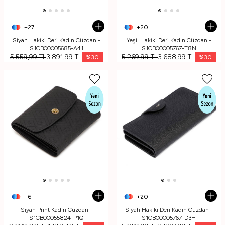
+27
+20
Siyah Hakiki Deri Kadın Cüzdan -
Yeşil Hakiki Deri Kadın Cüzdan -
S1CB00005685-A41
S1CB00005767-T8N
5.559,99
TL
3.891,99
TL
5.269,99
TL
3.688,99
TL
%
30
%
30
+6
+20
Siyah Print Kadın Cüzdan -
Siyah Hakiki Deri Kadın Cüzdan -
S1CB00055824-P1Q
S1CB00005767-D3H