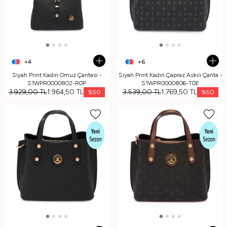
+4
+6
Siyah Print Kadın Omuz Çantası -
Siyah Print Kadın Çapraz Askılı Çanta -
S1WPR0000802-R0P
S1WPR0000806-T0E
3.929,00
TL
1.964,50
TL
3.539,00
TL
1.769,50
TL
%
50
%
50