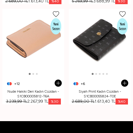
2.689,00
TL
1.613,40
TL
5.269,99
TL
3.688,99
TL
%
40
%
30
+12
+6
Nude Hakiki Deri Kadın Cüzdan -
Siyah Print Kadın Cüzdan -
S1CB00005812-T6A
S1CB00055824-T0E
3.239,99
TL
2.267,99
TL
2.689,00
TL
1.613,40
TL
%
30
%
40