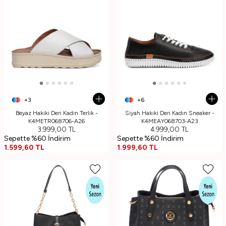
+3
+6
Beyaz Hakiki Deri Kadın Terlik -
Siyah Hakiki Deri Kadın Sneaker -
K4METR068706-A26
K4MEAY068703-A23
3.999,00
TL
4.999,00
TL
Sepette %60 İndirim
Sepette %60 İndirim
1.599,60
TL
1.999,60
TL