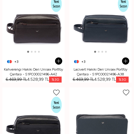
+3
+3
Kahverengi Hakiki Deri Unisex Portföy
Lacivert Hakiki Deri Unisex Portföy
Çantası - S1PC00021496-A42
Çantası - S1PC00021496-A38
6.469,99
TL
4.528,99
TL
6.469,99
TL
4.528,99
TL
%
30
%
30