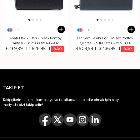
+3
+1
Siyah Hakiki Deri Unisex Portföy
Lacivert Hakiki Deri Unisex Portföy
Çantası - S1PC00021496-A41
Çantası - S1PC00002197-U6H
6.469,99
TL
4.528,99
TL
4.909,99
TL
3.436,99
TL
%
30
%
30
TAKİP ET
Takipçilerimize özel kampanya ve fırsatlardan haberdar olmak için sosyal
medyada bizi takip edin!