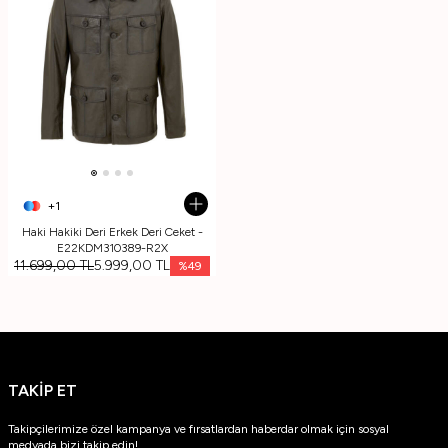
+1
Haki Hakiki Deri Erkek Deri Ceket -
E22KDM310389-R2X
11.699,00
TL
5.999,00
TL
%
49
TAKİP ET
Takipçilerimize özel kampanya ve fırsatlardan haberdar olmak için sosyal
medyada bizi takip edin!