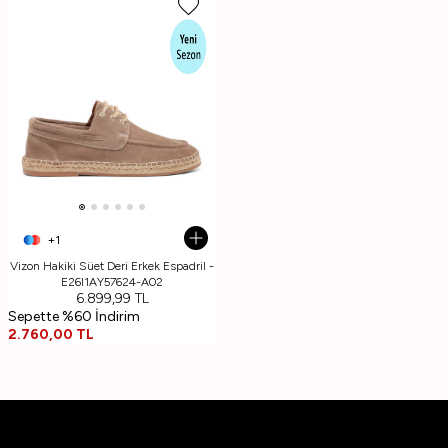
+1
Vizon Hakiki Süet Deri Erkek Espadril -
E26I1AY57624-A02
6.899,99
TL
Sepette %60 İndirim
2.760,00
TL