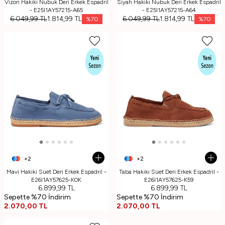
Vizon Hakiki Nubuk Deri Erkek Espadril
Siyah Hakiki Nubuk Deri Erkek Espadril
- E25I1AY57215-A65
- E25I1AY57215-A64
6.049,99
TL
1.814,99
TL
6.049,99
TL
1.814,99
TL
%
70
%
70
+2
+2
Mavi Hakiki Süet Deri Erkek Espadril -
Taba Hakiki Süet Deri Erkek Espadril -
E26I1AY57625-K0K
E26I1AY57625-K59
6.899,99
TL
6.899,99
TL
Sepette %70 İndirim
Sepette %70 İndirim
2.070,00
TL
2.070,00
TL