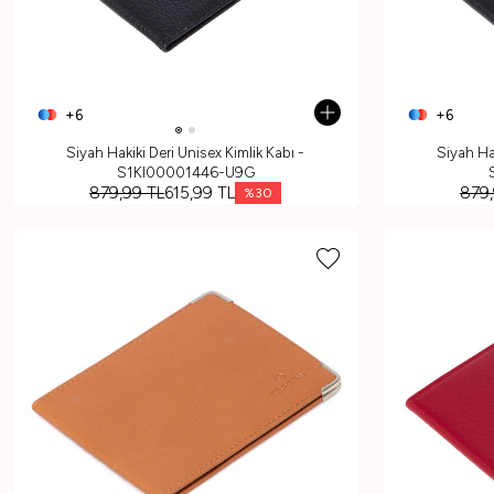
+6
+6
Siyah Hakiki Deri Unisex Kimlik Kabı -
Siyah Hak
S1KI00001446-U9G
879,99
TL
615,99
TL
879
%
30