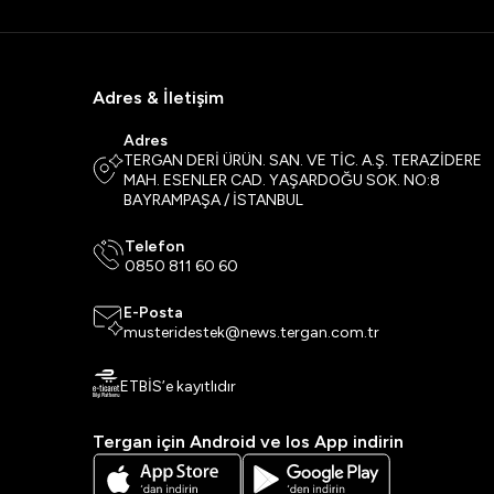
Adres & İletişim
Adres
TERGAN DERİ ÜRÜN. SAN. VE TİC. A.Ş. TERAZİDERE
MAH. ESENLER CAD. YAŞARDOĞU SOK. NO:8
BAYRAMPAŞA / İSTANBUL
Telefon
0850 811 60 60
E-Posta
musteridestek@news.tergan.com.tr
ETBİS’e kayıtlıdır
Tergan için Android ve Ios App indirin