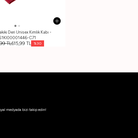
akiki Deri Unisex Kimlik Kabı -
S1KI00001446-C71
,99
TL
615,99
TL
%
30
syal medyada bizi takip edin!