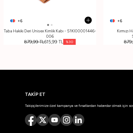
+6
+6
Taba Hakiki Deri Unisex Kimlik Kabı - S1KI00001446-
Kırmızı H
006
879,99
TL
615,99
TL
879
%
30
TAKİP ET
Takipçilerimize özel kampanya ve fırsatlardan haberdar olmak için so