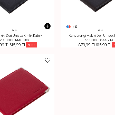
+6
iki Deri Unisex Kimlik Kabı -
Kahverengi Hakiki Deri Unisex K
S1KI00001446-B06
S1KI00001446-B0
,99
TL
615,99
TL
879,99
TL
615,99
TL
%
30