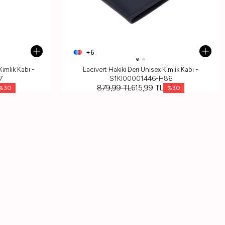
+6
imlik Kabı -
Lacivert Hakiki Deri Unisex Kimlik Kabı -
7
S1KI00001446-H86
879,99
TL
615,99
TL
%
30
%
30