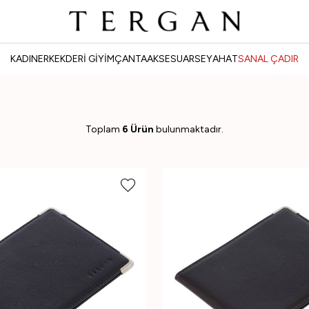
KADIN
ERKEK
DERİ GİYİM
ÇANTA
AKSESUAR
SEYAHAT
SANAL ÇADIR
Toplam
6 Ürün
bulunmaktadır.