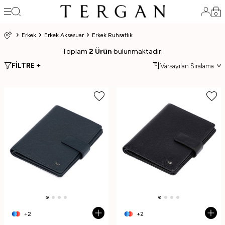
0
Erkek
Erkek Aksesuar
Erkek Ruhsatlık
Toplam
2 Ürün
bulunmaktadır.
FİLTRE +
+2
+2