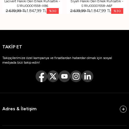
Lacivert Hakiki Deri Erkek Ruhsatlık -
Siyah Hakiki Deri Erkek Ruhsatlık -
S1RU00001558-X86
S1RU00001558-A6F
2.639,99
TL
1.847,99
TL
2.639,99
TL
1.847,99
TL
%
30
%
30
TAKİP ET
Takipçilerimize özel kampanya ve fırsatlardan haberdar olmak için sosyal
medyada bizi takip edin!
Adres & İletişim