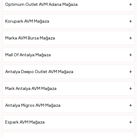
Optimum Outlet AVM Adana Mağaza
Korupark AVM Mağaza
Marka AVM Bursa Mağaza
Mall Of Antalya Mağaza
Antalya Deepo Outlet AVM Mağaza
Mark Antalya AVM Mağaza
Antalya Migros AVM Mağaza
Espark AVM Mağaza