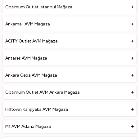
Optimum Outlet İstanbul Mağaza
Ankamall AVM Mağaza
ACITY Outlet AVM Mağaza
Antares AVM Mağaza
Ankara Cepa AVM Mağaza
Optimum Outlet AVM Ankara Mağaza
Hilltown Karşıyaka AVM Mağaza
M1 AVM Adana Mağaza