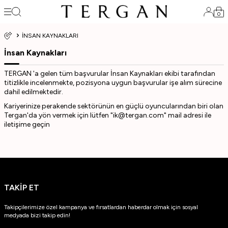
0
İNSAN KAYNAKLARI
İnsan Kaynakları
TERGAN 'a gelen tüm başvurular İnsan Kaynakları ekibi tarafından
titizlikle incelenmekte, pozisyona uygun başvurular işe alım sürecine
dahil edilmektedir.
Kariyerinize perakende sektörünün en güçlü oyuncularından biri olan
Tergan'da yön vermek için lütfen "ik@tergan.com" mail adresi ile
iletişime geçin
TAKİP ET
Takipçilerimize özel kampanya ve fırsatlardan haberdar olmak için sosyal
medyada bizi takip edin!