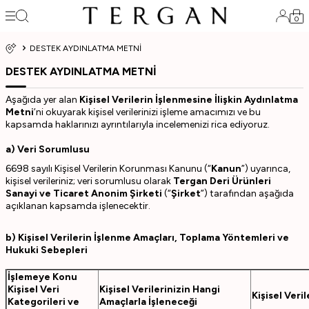
0
DESTEK AYDINLATMA METNİ
DESTEK AYDINLATMA METNİ
Aşağıda yer alan
Kişisel Verilerin İşlenmesine İlişkin Aydınlatma
Metni
’ni okuyarak kişisel verilerinizi işleme amacımızı ve bu
kapsamda haklarınızı ayrıntılarıyla incelemenizi rica ediyoruz.
a) Veri Sorumlusu
6698 sayılı Kişisel Verilerin Korunması Kanunu (“
Kanun
”) uyarınca,
kişisel verileriniz; veri sorumlusu olarak
Tergan Deri Ürünleri
Sanayi ve Ticaret Anonim Şirketi
(“
Şirket
”)
tarafından aşağıda
açıklanan kapsamda işlenecektir.
b) Kişisel Verilerin İşlenme Amaçları, Toplama Yöntemleri ve
Hukuki Sebepleri
İşlemeye Konu
Kişisel Veri
Kişisel Verilerinizin Hangi
Kişisel Ver
Kategorileri ve
Amaçlarla İşleneceği