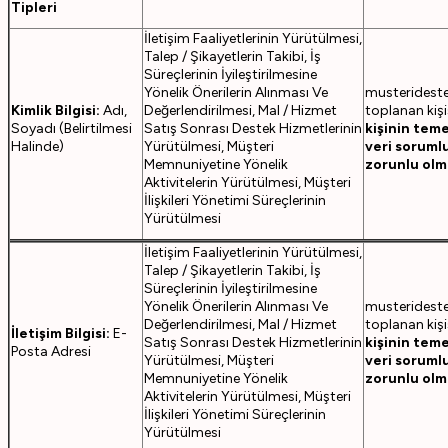
Tipleri
İletişim Faaliyetlerinin Yürütülmesi,
Talep / Şikayetlerin Takibi, İş
Süreçlerinin İyileştirilmesine
Yönelik Önerilerin Alınması Ve
musteridest
Kimlik Bilgisi:
Adı,
Değerlendirilmesi, Mal / Hizmet
toplanan kişi
Soyadı (Belirtilmesi
Satış Sonrası Destek Hizmetlerinin
kişinin tem
Halinde)
Yürütülmesi, Müşteri
veri soruml
Memnuniyetine Yönelik
zorunlu olm
Aktivitelerin Yürütülmesi, Müşteri
İlişkileri Yönetimi Süreçlerinin
Yürütülmesi
İletişim Faaliyetlerinin Yürütülmesi,
Talep / Şikayetlerin Takibi, İş
Süreçlerinin İyileştirilmesine
Yönelik Önerilerin Alınması Ve
musteridest
Değerlendirilmesi, Mal / Hizmet
toplanan kişi
İletişim Bilgisi:
E-
Satış Sonrası Destek Hizmetlerinin
kişinin tem
Posta Adresi
Yürütülmesi, Müşteri
veri soruml
Memnuniyetine Yönelik
zorunlu olm
Aktivitelerin Yürütülmesi, Müşteri
İlişkileri Yönetimi Süreçlerinin
Yürütülmesi