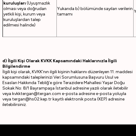
kuruluşları
(Uyuşmazlık
olması veya doğrudan
Yukarıda b) bölümünde sayılan verilerin
Y
yetkili kişi, kurum veya
tamamı
kuruluşlardan talep
edilmesi halinde)
d) İlgili Kişi Olarak KVKK Kapsamındaki Haklarınızla İlgili
Bilgilendirme
İlgili kişi olarak, KVKK’nın ilgili kişinin haklarını düzenleyen 11. maddesi
kapsamındaki taleplerinizi Veri Sorumlusuna Başvuru Usul ve
Esasları Hakkında Tebliğ’e göre Terazidere Mahallesi Yaşar Doğu
Sokak No: 8/1 Bayrampaşa İstanbul adresine yazılı olarak iletebilir
veya
kvkktergan@tergan.com
e-posta adresine e-posta yoluyla
veya
tergan@hs02.kep.tr
kayıtlı elektronik posta (KEP) adresine
iletebilirsiniz.