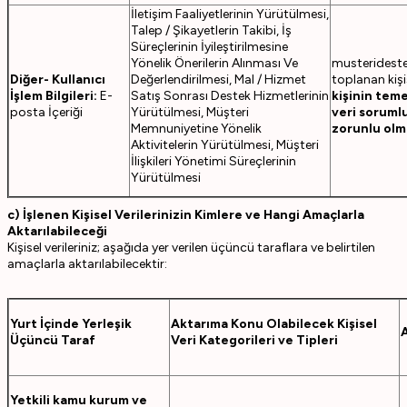
İletişim Faaliyetlerinin Yürütülmesi,
Talep / Şikayetlerin Takibi, İş
Süreçlerinin İyileştirilmesine
Yönelik Önerilerin Alınması Ve
musteridest
Diğer- Kullanıcı
Değerlendirilmesi, Mal / Hizmet
toplanan kişi
İşlem Bilgileri:
E-
Satış Sonrası Destek Hizmetlerinin
kişinin tem
posta İçeriği
Yürütülmesi, Müşteri
veri soruml
Memnuniyetine Yönelik
zorunlu olm
Aktivitelerin Yürütülmesi, Müşteri
İlişkileri Yönetimi Süreçlerinin
Yürütülmesi
c) İşlenen Kişisel Verilerinizin Kimlere ve Hangi Amaçlarla
Aktarılabileceği
Kişisel verileriniz; aşağıda yer verilen üçüncü taraflara ve belirtilen
amaçlarla aktarılabilecektir:
Yurt İçinde Yerleşik
Aktarıma Konu Olabilecek Kişisel
Üçüncü Taraf
Veri Kategorileri ve Tipleri
Yetkili kamu kurum ve