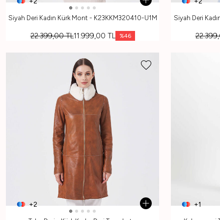
+2
+2
Siyah Deri Kadın Kürk Mont - K23KKM320410-U1M
Siyah Deri Kad
22.399,00
TL
11.999,00
TL
22.399
%
46
+2
+1