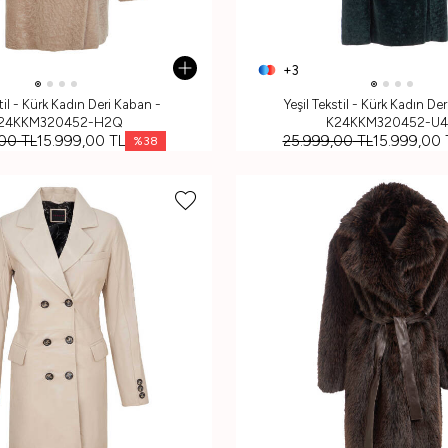
+3
til - Kürk Kadın Deri Kaban -
Yeşil Tekstil - Kürk Kadın De
24KKM320452-H2Q
K24KKM320452-U
,00
TL
15.999,00
TL
25.999,00
TL
15.999,00
%
38