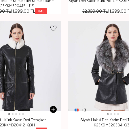
ekstil - Kürk Kadın Kürk Kaban -
Siyah Deri Kadın Kürk Mont - K
K23KKM320415-U1S
,00
TL
11.999,00
TL
22.399,00
TL
11.999,00
%
48
+3
i - Kürk Kadın Deri Trençkot -
Siyah Hakiki Deri Kadın Deri 
23KKM320412-Q3H
K23KDM320384-Q