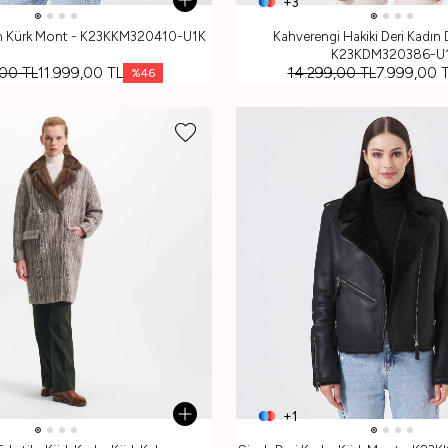
+3
ın Kürk Mont - K23KKM320410-U1K
Kahverengi Hakiki Deri Kadın 
K23KDM320386-U1
,00
TL
11.999,00
TL
14.299,00
TL
7.999,00
T
%
46
+1