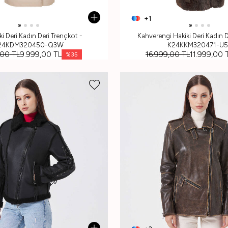
+1
ki Deri Kadın Deri Trençkot -
Kahverengi Hakiki Deri Kadın 
24KDM320450-Q3W
K24KKM320471-U5
,00
TL
9.999,00
TL
16.999,00
TL
11.999,00
T
%
35