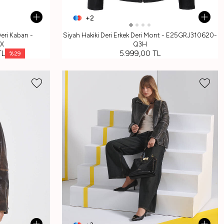
+2
Deri Kaban -
Siyah Hakiki Deri Erkek Deri Mont - E25GRJ310620-
X
Q3H
L
5.999,00
TL
%
29