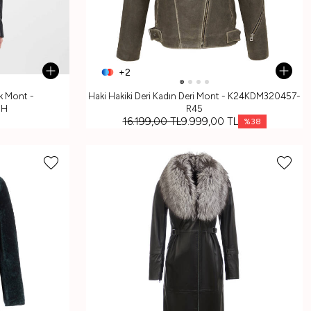
+2
rk Mont -
Haki Hakiki Deri Kadın Deri Mont - K24KDM320457-
3H
R45
16.199,00
TL
9.999,00
TL
%
38