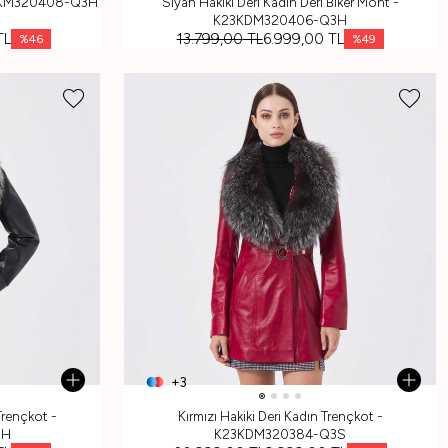
23KKM320408-Q3H
Siyah Hakiki Deri Kadın Deri Biker Mont -
K23KDM320406-Q3H
TL
13.799,00
TL
6.999,00
TL
%
46
%
49
+3
Trençkot -
Kırmızı Hakiki Deri Kadın Trençkot -
3H
K23KDM320384-Q3S