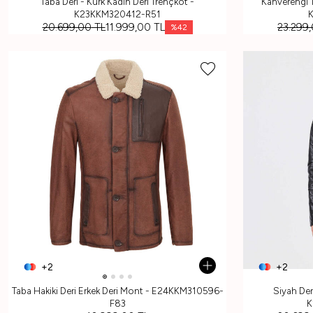
Taba Deri - Kürk Kadın Deri Trençkot -
Kahverengi T
K23KKM320412-R51
20.699,00
TL
11.999,00
TL
23.299
%
42
+2
+2
Taba Hakiki Deri Erkek Deri Mont - E24KKM310596-
Siyah Der
F83
K