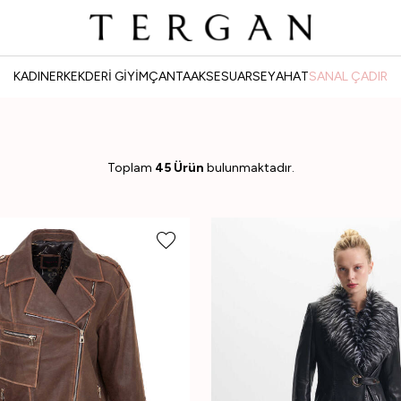
KADIN
ERKEK
DERİ GİYİM
ÇANTA
AKSESUAR
SEYAHAT
SANAL ÇADIR
Toplam
45 Ürün
bulunmaktadır.