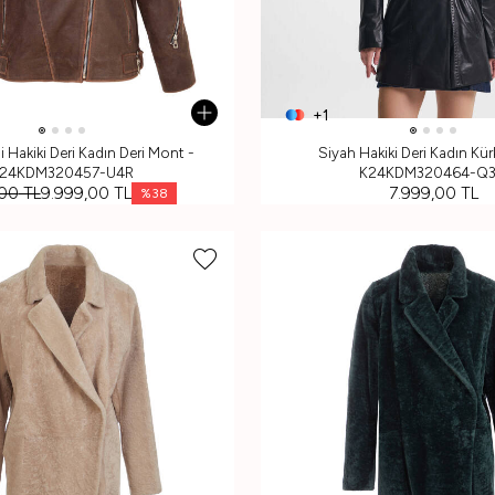
+1
 Hakiki Deri Kadın Deri Mont -
Siyah Hakiki Deri Kadın Kü
24KDM320457-U4R
K24KDM320464-Q
,00
TL
9.999,00
TL
7.999,00
TL
%
38