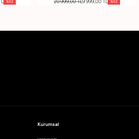
TL
20.999,00
TL
9.999,00
TL
%
52
%
52
Kurumsal