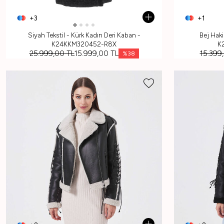
+3
+1
Siyah Tekstil - Kürk Kadın Deri Kaban -
Bej Haki
K24KKM320452-R8X
K
25.999,00
TL
15.999,00
TL
15.399
%
38