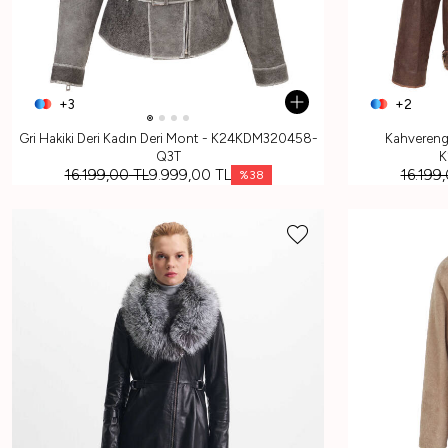
+3
+2
Gri Hakiki Deri Kadın Deri Mont - K24KDM320458-
Kahverengi
Q3T
K
16.199,00
TL
9.999,00
TL
16.199
%
38