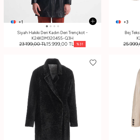
+1
+3
Siyah Hakiki Deri Kadın Deri Trençkot -
Bej Teks
K24KDM320455-Q3H
K
23.199,00
TL
15.999,00
TL
25.999
%
31