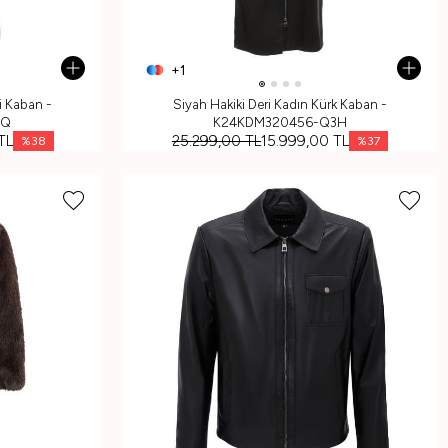
+1
ri Kaban -
Siyah Hakiki Deri Kadın Kürk Kaban -
4Q
K24KDM320456-Q3H
TL
25.299,00
TL
15.999,00
TL
%
38
%
37