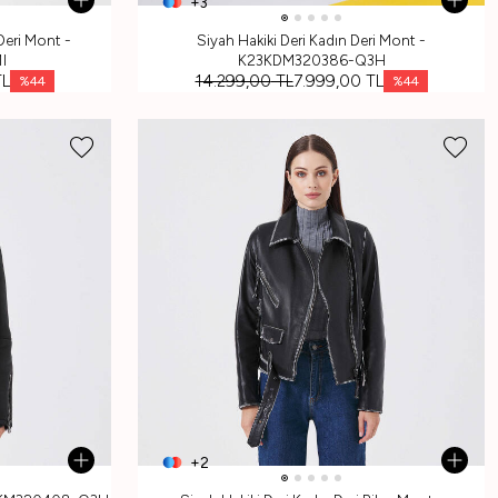
+3
Deri Mont -
Siyah Hakiki Deri Kadın Deri Mont -
I
K23KDM320386-Q3H
L
14.299,00
TL
7.999,00
TL
%
44
%
44
+2