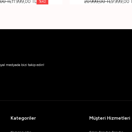
,00
TL
11.999,00
TL
20.999,00
TL
9.999,00
%
42
syal medyada bizi takip edin!
Kategoriler
Müşteri Hizmetleri