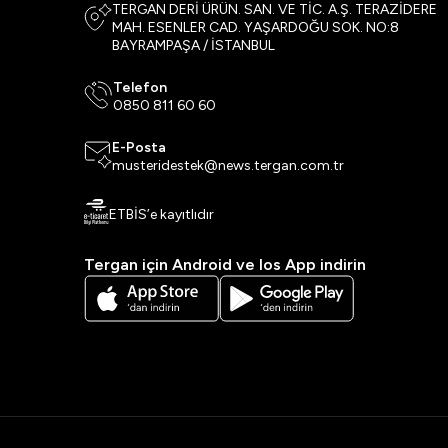
TERGAN DERİ ÜRÜN. SAN. VE TİC. A.Ş. TERAZİDERE
MAH. ESENLER CAD. YAŞARDOĞU SOK. NO:8
BAYRAMPAŞA / İSTANBUL
Telefon
0850 811 60 60
E-Posta
musteridestek@news.tergan.com.tr
ETBİS’e kayıtlıdır
Tergan için Android ve Ios App indirin