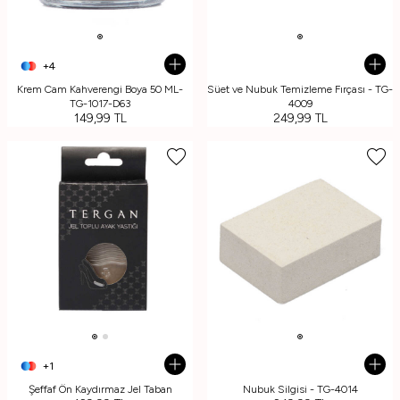
+4
Krem Cam Kahverengi Boya 50 ML-
Süet ve Nubuk Temizleme Fırçası - TG-
TG-1017-D63
4009
149,99
TL
249,99
TL
+1
Şeffaf Ön Kaydırmaz Jel Taban
Nubuk Silgisi - TG-4014