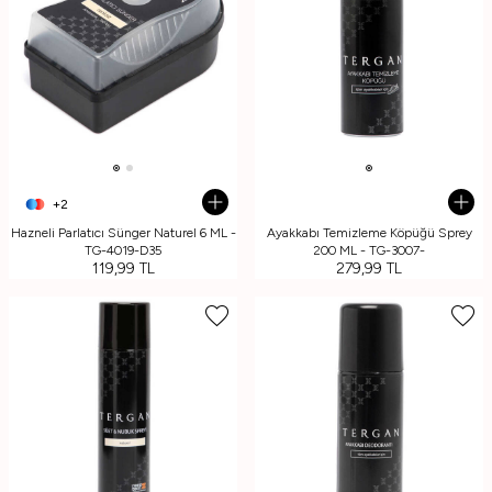
+2
Hazneli Parlatıcı Sünger Naturel 6 ML -
Ayakkabı Temizleme Köpüğü Sprey
TG-4019-D35
200 ML - TG-3007-
119,99
TL
279,99
TL