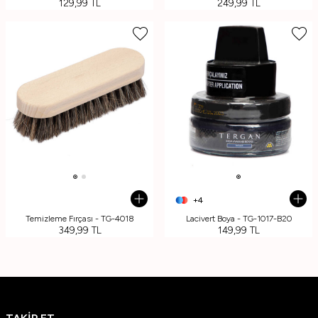
129,99
TL
249,99
TL
+4
Temizleme Fırçası - TG-4018
Lacivert Boya - TG-1017-B20
349,99
TL
149,99
TL