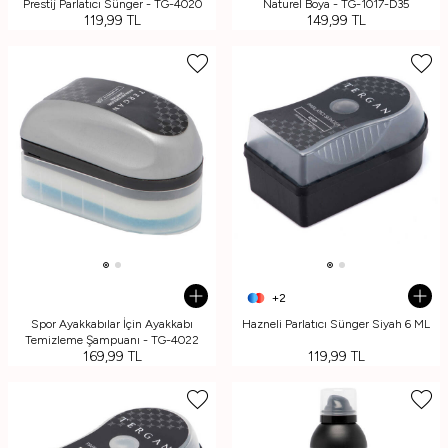
Prestij Parlatıcı Sünger - TG-4020
Naturel Boya - TG-1017-D35
119,99
TL
149,99
TL
+2
Spor Ayakkabılar İçin Ayakkabı
Hazneli Parlatıcı Sünger Siyah 6 ML
Temizleme Şampuanı - TG-4022
169,99
TL
119,99
TL