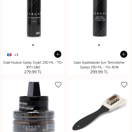
+3
Süet Nubuk Sprey Siyah 250 ML - TG-
Spor Ayakkabılar İçin Temizleme
3011-D62
Spreyi 250 ML - TG-3016
279,99
TL
299,99
TL