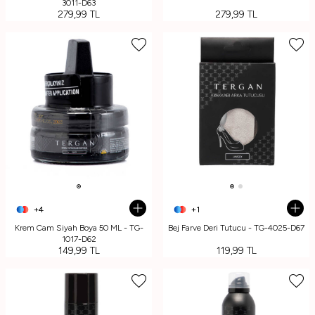
3011-D63
279,99
TL
279,99
TL
+4
+1
Krem Cam Siyah Boya 50 ML - TG-
Bej Farve Deri Tutucu - TG-4025-D67
1017-D62
149,99
TL
119,99
TL