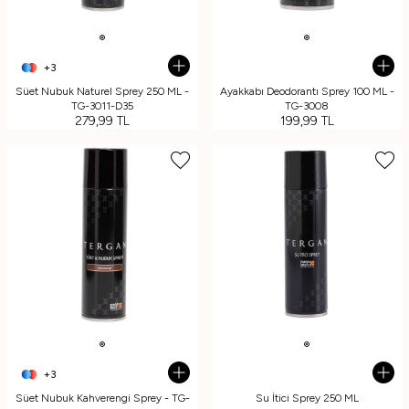
+3
Süet Nubuk Naturel Sprey 250 ML -
Ayakkabı Deodorantı Sprey 100 ML -
TG-3011-D35
TG-3008
279,99
TL
199,99
TL
+3
Süet Nubuk Kahverengi Sprey - TG-
Su İtici Sprey 250 ML