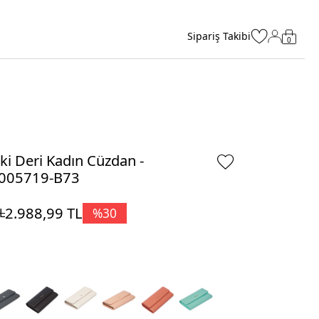
Sipariş Takibi
0
ki Deri Kadın Cüzdan -
005719-B73
2.988,99
TL
%
30
L