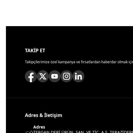
TAKİP ET
Takipçilerimize özel kampanya ve fırsatlardan haberdar olmak için
Adres & İletişim
Adres
TERGAN DERİ ÜRÜN. SAN. VE TİC. A.Ş. TERAZİDER