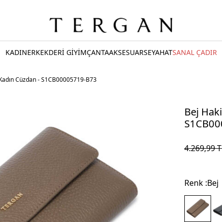
KADIN
ERKEK
DERİ GİYİM
ÇANTA
AKSESUAR
SEYAHAT
SANAL ÇADIR
i Kadın Cüzdan - S1CB00005719-B73
Bej Haki
S1CB00
4.269,99
T
Renk :
Bej