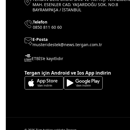
MAH. ESENLER CAD. YAŞARDOĞU SOK. NO:8
BAYRAMPAŞA / İSTANBUL
Telefon
0850 811 60 60
E-Posta
musteridestek@news.tergan.com.tr
ETBİS’e kayıtlıdır
Tergan için Android ve Ios App indirin
© 2026 Tüm hakları saklıdır Tergan