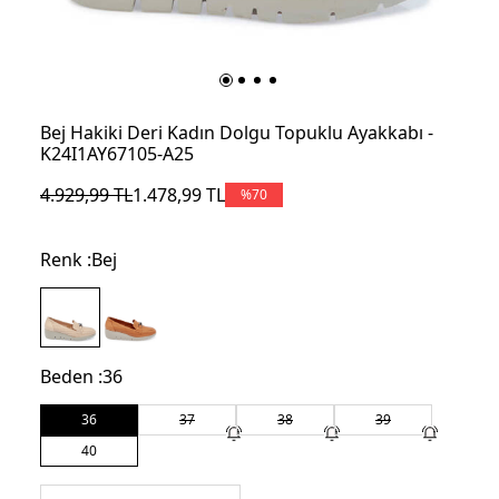
Bej Hakiki Deri Kadın Dolgu Topuklu Ayakkabı -
K24I1AY67105-A25
4.929,99
TL
1.478,99
TL
%
70
Renk :
Bej
Beden :
36
36
37
38
39
40