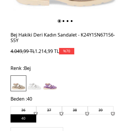
Bej Hakiki Deri Kadın Sandalet - K24Y1SN67156-
S5Y
4.049,99
TL
1.214,99
TL
%
70
Renk :
Bej
Beden :
40
36
37
38
39
40