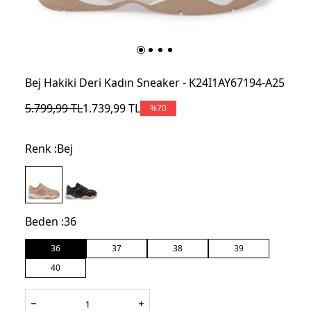
Bej Hakiki Deri Kadın Sneaker - K24I1AY67194-A25
5.799,99
TL
1.739,99
TL
%
70
Renk :
Bej
Beden :
36
36
37
38
39
40