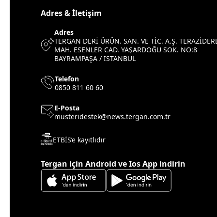
Adres & İletişim
Adres
TERGAN DERİ ÜRÜN. SAN. VE TİC. A.Ş. TERAZİDER
MAH. ESENLER CAD. YAŞARDOĞU SOK. NO:8
BAYRAMPAŞA / İSTANBUL
Telefon
0850 811 60 60
E-Posta
musteridestek@news.tergan.com.tr
ETBİS’e kayıtlıdır
Tergan için Android ve Ios App indirin