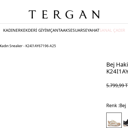
KADIN
ERKEK
DERİ GİYİM
ÇANTA
AKSESUAR
SEYAHAT
SANAL ÇADIR
i Kadın Sneaker - K24I1AY67196-A25
Bej Haki
K24I1A
5.799,99
T
Renk :
Bej