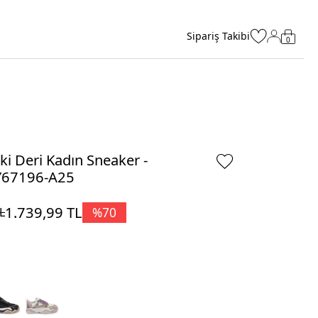
Sipariş Takibi
0
ki Deri Kadın Sneaker -
Y67196-A25
1.739,99
TL
%
70
L