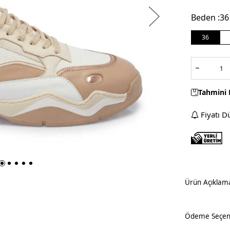
Beden :
36
36
Tahmini 
Fiyatı D
Ürün Açıklam
Ödeme Seçene