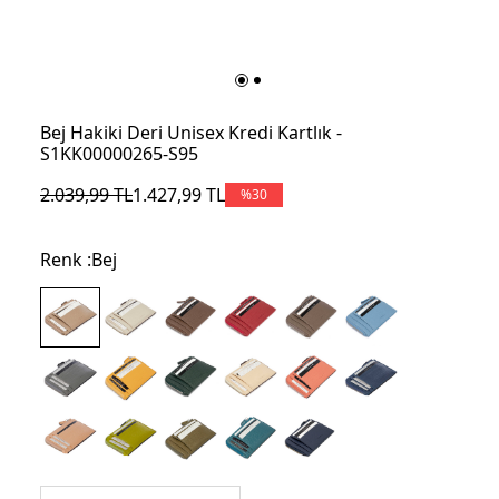
Bej Hakiki Deri Unisex Kredi Kartlık -
S1KK00000265-S95
2.039,99
TL
1.427,99
TL
%
30
Renk :
Bej