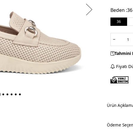
Beden :
36
36
Tahmini 
Fiyatı D
Ürün Açıklam
Ödeme Seçene