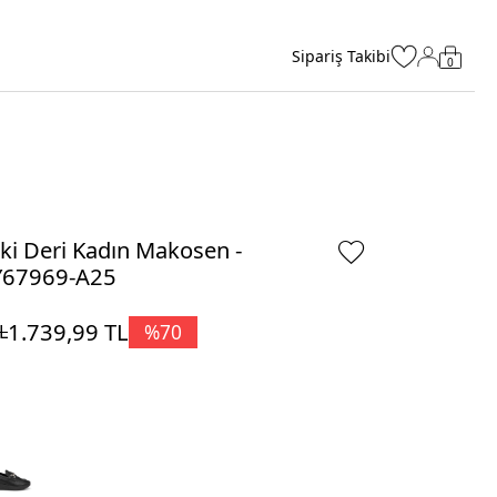
Sipariş Takibi
0
ki Deri Kadın Makosen -
Y67969-A25
1.739,99
TL
%
70
L