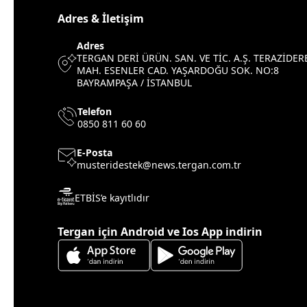
Adres & İletişim
Adres
TERGAN DERİ ÜRÜN. SAN. VE TİC. A.Ş. TERAZİDER
MAH. ESENLER CAD. YAŞARDOĞU SOK. NO:8
BAYRAMPAŞA / İSTANBUL
Telefon
0850 811 60 60
E-Posta
musteridestek@news.tergan.com.tr
ETBİS’e kayıtlıdır
Tergan için Android ve Ios App indirin