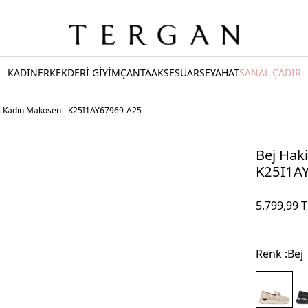
KADIN
ERKEK
DERİ GİYİM
ÇANTA
AKSESUAR
SEYAHAT
SANAL ÇADIR
ri Kadın Makosen - K25I1AY67969-A25
Bej Haki
K25I1A
5.799,99
T
Renk :
Bej