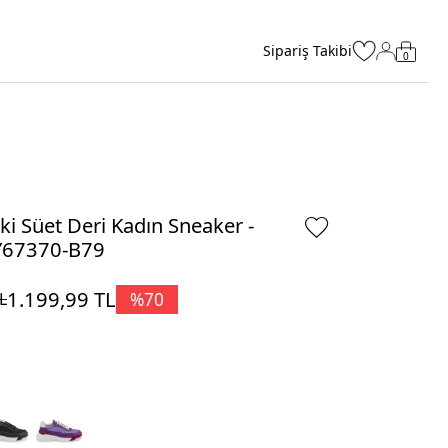
Sipariş Takibi
0
ki Süet Deri Kadın Sneaker -
Y67370-B79
1.199,99
TL
%
70
L