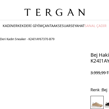
KADIN
ERKEK
DERİ GİYİM
ÇANTA
AKSESUAR
SEYAHAT
SANAL ÇADIR
t Deri Kadın Sneaker - K24I1AY67370-B79
Bej Haki
K24I1A
3.999,99
T
Renk :
Bej