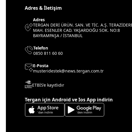
Adres & İletişim
Adres
TERGAN DERİ ÜRÜN. SAN. VE TİC. A.Ş. TERAZİDER
MAH. ESENLER CAD. YAŞARDOĞU SOK. NO:8
BAYRAMPAŞA / İSTANBUL
Telefon
0850 811 60 60
E-Posta
musteridestek@news.tergan.com.tr
ETBİS’e kayıtlıdır
Tergan için Android ve Ios App indirin