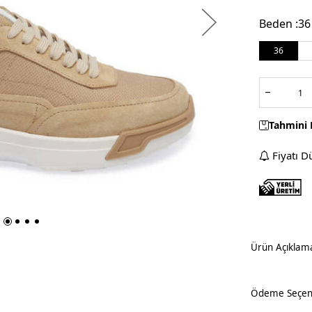
Beden :
36
36
Tahmini 
Fiyatı D
Ürün Açıklam
Ödeme Seçene