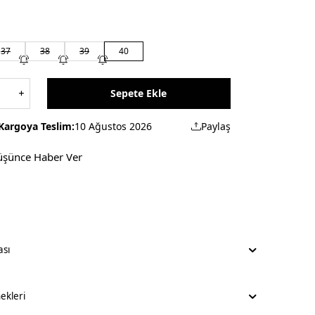
37
38
39
40
Sepete Ekle
Kargoya Teslim:
10 Ağustos 2026
Paylaş
üşünce Haber Ver
ası
kleri