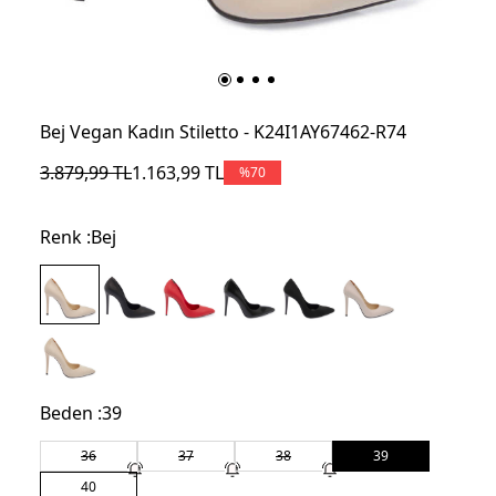
Bej Vegan Kadın Stiletto - K24I1AY67462-R74
3.879,99
TL
1.163,99
TL
%
70
Renk :
Bej
Beden :
39
36
37
38
39
40