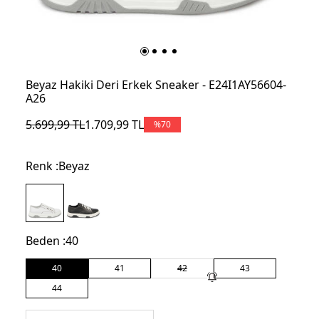
Beyaz Hakiki Deri Erkek Sneaker - E24I1AY56604-
A26
5.699,99
TL
1.709,99
TL
%
70
Renk :
Beyaz
Beden :
40
40
41
42
43
44