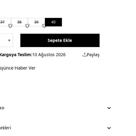
37
38
39
40
Sepete Ekle
Kargoya Teslim:
10 Ağustos 2026
Paylaş
üşünce Haber Ver
ası
kleri