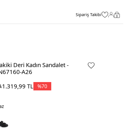
Sipariş Takibi
0
kiki Deri Kadın Sandalet -
N67160-A26
1.319,99
TL
%
70
L
az