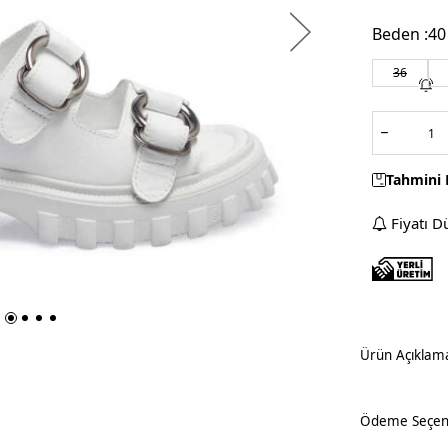
Beden :
40
36
Tahmini 
Fiyatı D
Ürün Açıklam
Ödeme Seçene