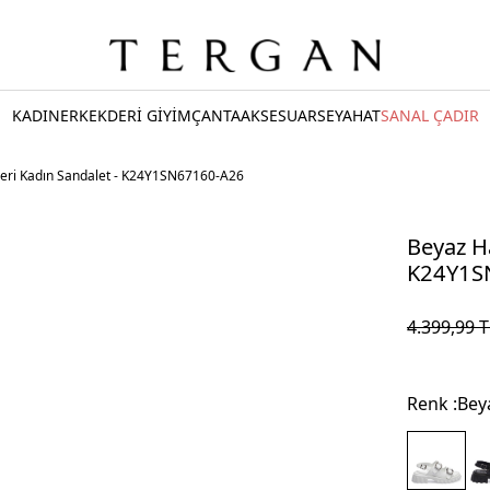
KADIN
ERKEK
DERİ GİYİM
ÇANTA
AKSESUAR
SEYAHAT
SANAL ÇADIR
Deri Kadın Sandalet - K24Y1SN67160-A26
Beyaz Ha
K24Y1S
4.399,99
T
Renk :
Bey