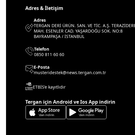
Adres & İletişim
Adres
TERGAN DERİ ÜRÜN. SAN. VE TİC. A.Ş. TERAZİDER
MAH. ESENLER CAD. YAŞARDOĞU SOK. NO:8
BAYRAMPAŞA / İSTANBUL
Telefon
0850 811 60 60
E-Posta
musteridestek@news.tergan.com.tr
ETBİS’e kayıtlıdır
Tergan için Android ve Ios App indirin