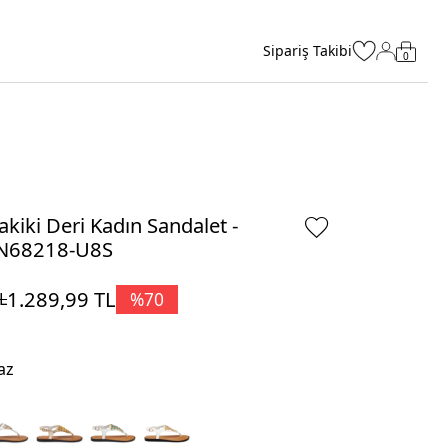
Sipariş Takibi
0
kiki Deri Kadın Sandalet -
N68218-U8S
1.289,99
TL
%
70
L
az