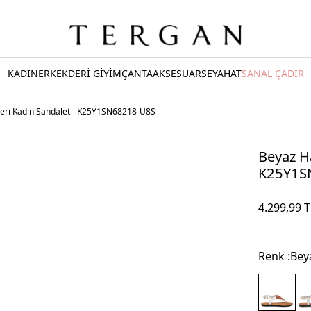
KADIN
ERKEK
DERİ GİYİM
ÇANTA
AKSESUAR
SEYAHAT
SANAL ÇADIR
Deri Kadın Sandalet - K25Y1SN68218-U8S
Beyaz Ha
K25Y1S
4.299,99
T
Renk :
Bey