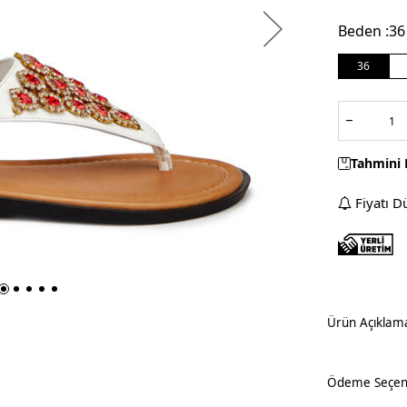
Beden :
36
36
Tahmini 
Fiyatı D
Ürün Açıklam
Ödeme Seçene