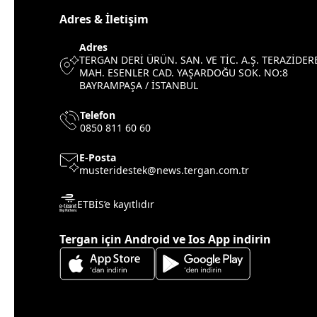
Adres & İletişim
Adres
TERGAN DERİ ÜRÜN. SAN. VE TİC. A.Ş. TERAZİDER
MAH. ESENLER CAD. YAŞARDOĞU SOK. NO:8
BAYRAMPAŞA / İSTANBUL
Telefon
0850 811 60 60
E-Posta
musteridestek@news.tergan.com.tr
ETBİS’e kayıtlıdır
Tergan için Android ve Ios App indirin