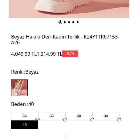
Beyaz Hakiki Deri Kadın Terlik - K24Y1TR67153-
A26
4.049,99
TL
1.214,99
TL
%
70
Renk :
Beyaz
Beden :
40
36
37
38
39
40