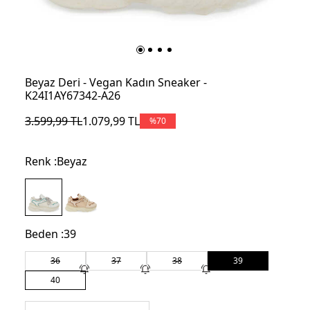
Beyaz Deri - Vegan Kadın Sneaker -
K24I1AY67342-A26
3.599,99
TL
1.079,99
TL
%
70
Renk :
Beyaz
Beden :
39
36
37
38
39
40