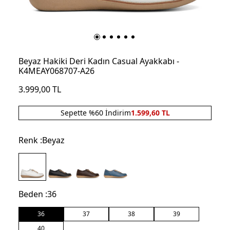
Beyaz Hakiki Deri Kadın Casual Ayakkabı -
K4MEAY068707-A26
3.999,00
TL
Sepette %60 İndirim
1.599,60
TL
Renk :
Beyaz
Beden :
36
36
37
38
39
40