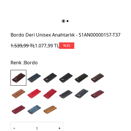
Bordo Deri Unisex Anahtarlık - S1AN00000157-T37
1.539,99
TL
1.077,99
TL
%
30
Renk :
Bordo