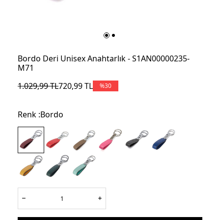
Bordo Deri Unisex Anahtarlık - S1AN00000235-
M71
1.029,99
TL
720,99
TL
%
30
Renk :
Bordo