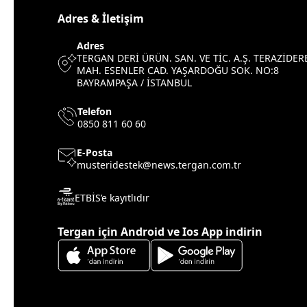
Adres & İletişim
Adres
TERGAN DERİ ÜRÜN. SAN. VE TİC. A.Ş. TERAZİDER
MAH. ESENLER CAD. YAŞARDOĞU SOK. NO:8
BAYRAMPAŞA / İSTANBUL
Telefon
0850 811 60 60
E-Posta
musteridestek@news.tergan.com.tr
ETBİS’e kayıtlıdır
Tergan için Android ve Ios App indirin