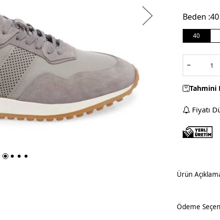
Beden :
40
40
Tahmini 
Fiyatı D
Ürün Açıklam
Ödeme Seçene