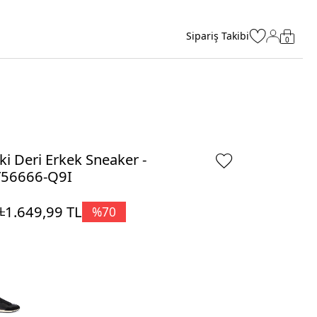
Sipariş Takibi
0
ki Deri Erkek Sneaker -
Y56666-Q9I
1.649,99
TL
%
70
L