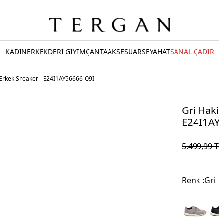
KADIN
ERKEK
DERİ GİYİM
ÇANTA
AKSESUAR
SEYAHAT
SANAL ÇADIR
i Erkek Sneaker - E24I1AY56666-Q9I
Gri Haki
E24I1A
5.499,99
T
Renk :
Gri