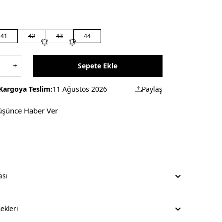
41
42
43
44
Sepete Ekle
Kargoya Teslim:
11 Ağustos 2026
Paylaş
üşünce Haber Ver
ası
kleri