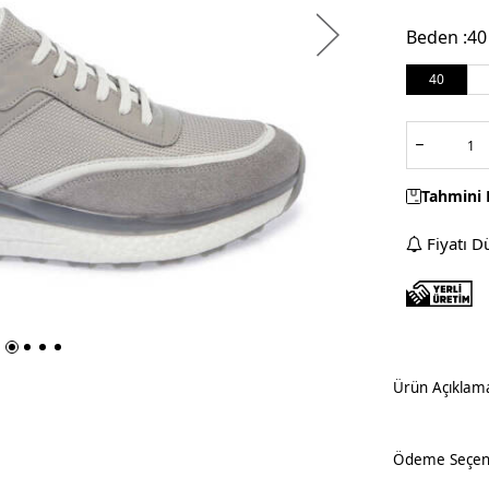
Beden :
40
40
Tahmini 
Fiyatı D
Ürün Açıklam
Ödeme Seçene