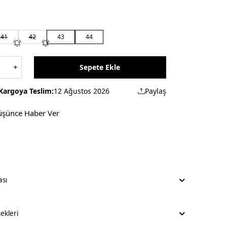
41
42
43
44
Sepete Ekle
Kargoya Teslim:
12 Ağustos 2026
Paylaş
üşünce Haber Ver
ası
kleri