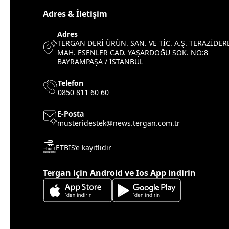
Adres & İletişim
Adres
TERGAN DERİ ÜRÜN. SAN. VE TİC. A.Ş. TERAZİDER
MAH. ESENLER CAD. YAŞARDOĞU SOK. NO:8
BAYRAMPAŞA / İSTANBUL
Telefon
0850 811 60 60
E-Posta
musteridestek@news.tergan.com.tr
ETBİS’e kayıtlıdır
Tergan için Android ve Ios App indirin