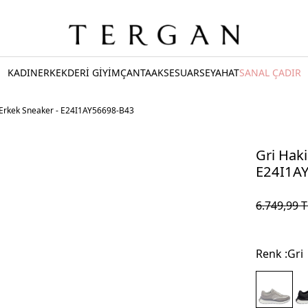
KADIN
ERKEK
DERİ GİYİM
ÇANTA
AKSESUAR
SEYAHAT
SANAL ÇADIR
i Erkek Sneaker - E24I1AY56698-B43
Gri Haki
E24I1A
6.749,99
T
Renk :
Gri