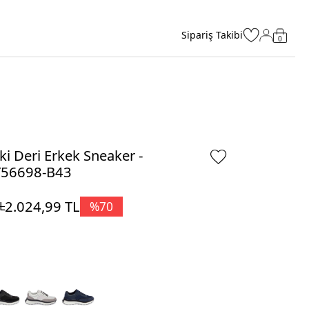
Sipariş Takibi
0
ki Deri Erkek Sneaker -
Y56698-B43
2.024,99
TL
%
70
L