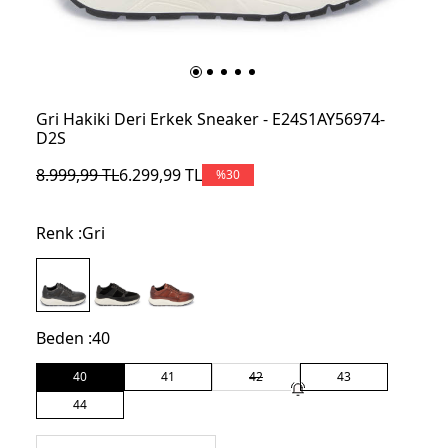
Gri Hakiki Deri Erkek Sneaker - E24S1AY56974-
D2S
8.999,99
TL
6.299,99
TL
%
30
Renk :
Gri
Beden :
40
40
41
42
43
44