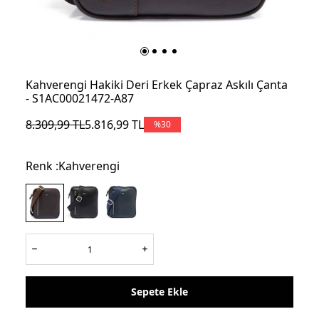
Kahverengi Hakiki Deri Erkek Çapraz Askılı Çanta
- S1AC00021472-A87
8.309,99
TL
5.816,99
TL
%
30
Renk :
Kahverengi
Sepete Ekle