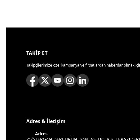
TAKİP ET
Takipçilerimize özel kampanya ve fırsatlardan haberdar olmak için
Adres & İletişim
Adres
TERGAN DERİ ÜRÜN. SAN. VE TİC. A.Ş. TERAZİDER