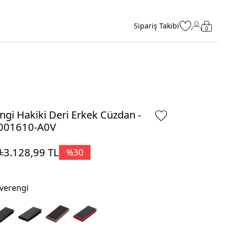
Sipariş Takibi
0
ngi Hakiki Deri Erkek Cüzdan -
001610-A0V
3.128,99
TL
%
30
L
verengi