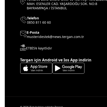
MAH. ESENLER CAD. YAŞARDOĞU SOK. NO:8
BAYRAMPAŞA / İSTANBUL
Telefon
0850 811 60 60
E-Posta
musteridestek@news.tergan.com.tr
ETBİS’e kayıtlıdır
Tergan için Android ve Ios App indirin
© 2026 Tüm hakları saklıdır Tergan