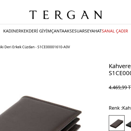
KADIN
ERKEK
DERİ GİYİM
ÇANTA
AKSESUAR
SEYAHAT
SANAL ÇADIR
iki Deri Erkek Cüzdan - S1CE00001610-A0V
Kahvere
S1CE00
4.469,99
T
Renk :
Kah