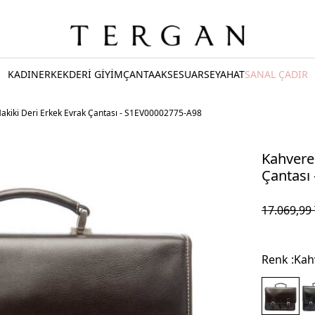
KADIN
ERKEK
DERİ GİYİM
ÇANTA
AKSESUAR
SEYAHAT
SANAL ÇADIR
akiki Deri Erkek Evrak Çantası - S1EV00002775-A98
Kahvere
Çantası
17.069,99
Renk :
Kah