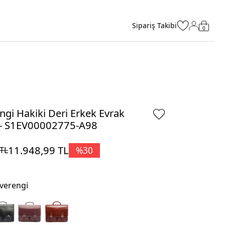
Sipariş Takibi
0
ngi Hakiki Deri Erkek Evrak
 - S1EV00002775-A98
11.948,99
TL
%
30
TL
verengi