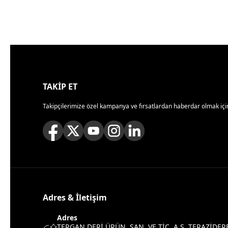
TAKİP ET
Takipçilerimize özel kampanya ve fırsatlardan haberdar olmak için
Adres & İletişim
Adres
TERGAN DERİ ÜRÜN. SAN. VE TİC. A.Ş. TERAZİDER