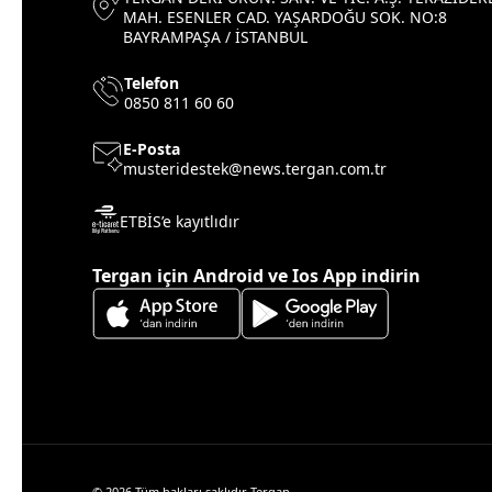
MAH. ESENLER CAD. YAŞARDOĞU SOK. NO:8
BAYRAMPAŞA / İSTANBUL
Telefon
0850 811 60 60
E-Posta
musteridestek@news.tergan.com.tr
ETBİS’e kayıtlıdır
Tergan için Android ve Ios App indirin
© 2026 Tüm hakları saklıdır Tergan