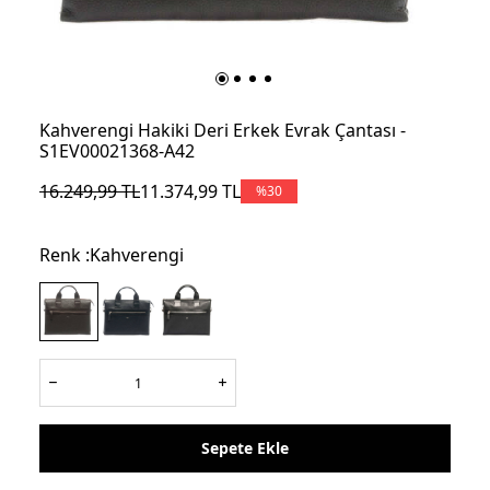
Kahverengi Hakiki Deri Erkek Evrak Çantası -
S1EV00021368-A42
16.249,99
TL
11.374,99
TL
%
30
Renk :
Kahverengi
Sepete Ekle