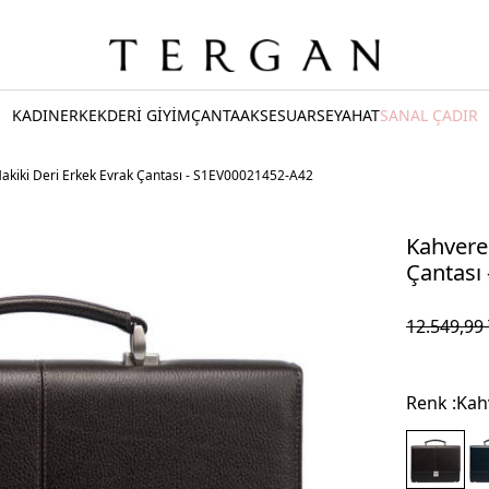
KADIN
ERKEK
DERİ GİYİM
ÇANTA
AKSESUAR
SEYAHAT
SANAL ÇADIR
akiki Deri Erkek Evrak Çantası - S1EV00021452-A42
Kahvere
Çantası
12.549,99
Renk :
Kah