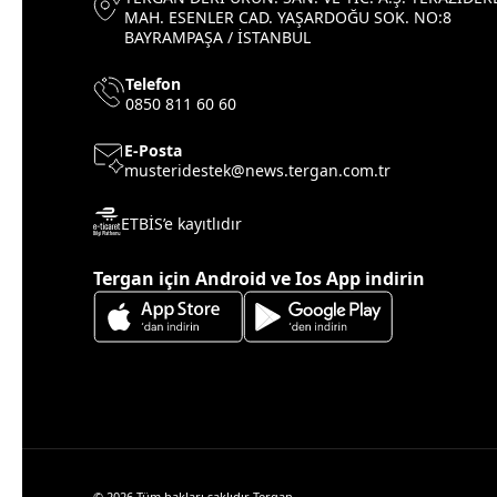
MAH. ESENLER CAD. YAŞARDOĞU SOK. NO:8
BAYRAMPAŞA / İSTANBUL
Telefon
0850 811 60 60
E-Posta
musteridestek@news.tergan.com.tr
ETBİS’e kayıtlıdır
Tergan için Android ve Ios App indirin
© 2026 Tüm hakları saklıdır Tergan