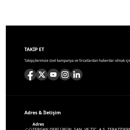
TAKİP ET
Takipçilerimize özel kampanya ve fırsatlardan haberdar olmak için
Adres & İletişim
Adres
TERGAN DERİ ÜRÜN. SAN. VE TİC. A.Ş. TERAZİDER