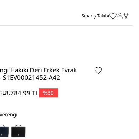
Sipariş Takibi
0
ngi Hakiki Deri Erkek Evrak
 - S1EV00021452-A42
8.784,99
TL
%
30
TL
verengi