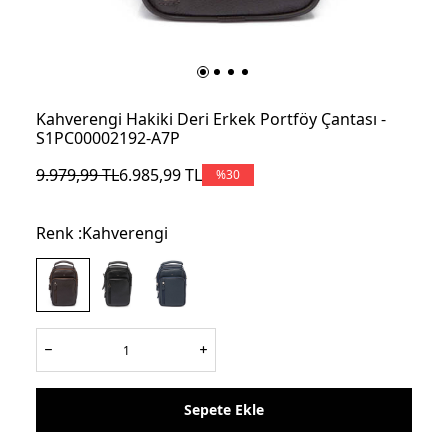
Kahverengi Hakiki Deri Erkek Portföy Çantası -
S1PC00002192-A7P
9.979,99
TL
6.985,99
TL
%
30
Renk :
Kahverengi
Sepete Ekle