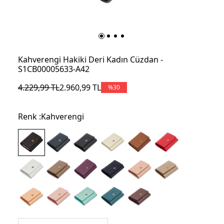
Kahverengi Hakiki Deri Kadın Cüzdan -
S1CB00005633-A42
4.229,99
TL
2.960,99
TL
%
30
Renk :
Kahverengi