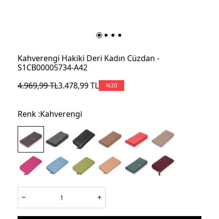
Kahverengi Hakiki Deri Kadın Cüzdan -
S1CB00005734-A42
4.969,99
TL
3.478,99
TL
%
30
Renk :
Kahverengi