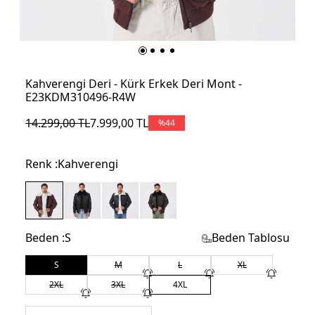
Kahverengi Deri - Kürk Erkek Deri Mont -
E23KDM310496-R4W
14.299,00
TL
7.999,00
TL
%
44
Renk :
Kahverengi
Beden :
S
Beden Tablosu
S
M
L
XL
2XL
3XL
4XL