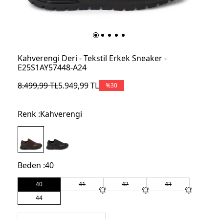
Kahverengi Deri - Tekstil Erkek Sneaker -
E25S1AY57448-A24
8.499,99
TL
5.949,99
TL
%
30
Renk :
Kahverengi
Beden :
40
40
41
42
43
44