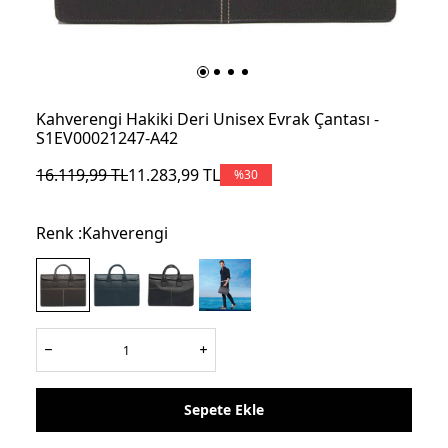
Kahverengi Hakiki Deri Unisex Evrak Çantası -
S1EV00021247-A42
16.119,99
TL
11.283,99
TL
%
30
Renk :
Kahverengi
Sepete Ekle