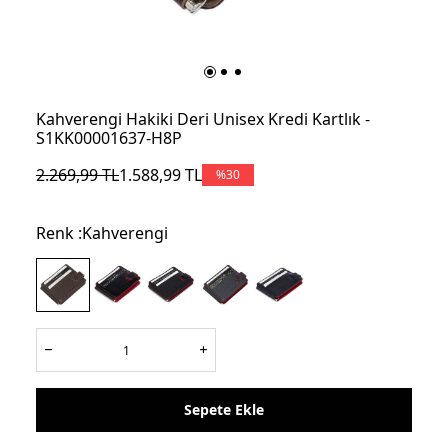
Kahverengi Hakiki Deri Unisex Kredi Kartlık -
S1KK00001637-H8P
2.269,99
TL
1.588,99
TL
%
30
Renk :
Kahverengi
Sepete Ekle