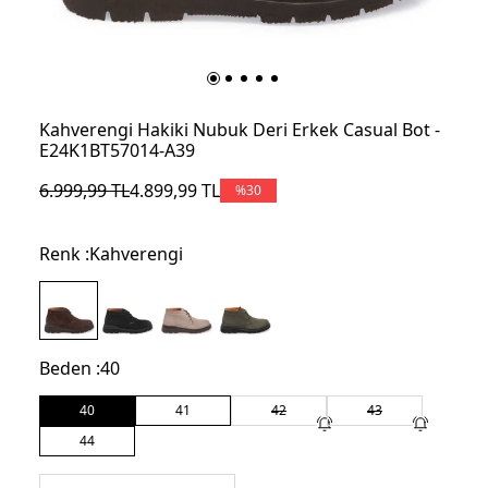
Kahverengi Hakiki Nubuk Deri Erkek Casual Bot -
E24K1BT57014-A39
6.999,99
TL
4.899,99
TL
%
30
Renk :
Kahverengi
Beden :
40
40
41
42
43
44