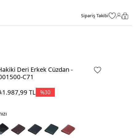
Sipariş Takibi
0
Hakiki Deri Erkek Cüzdan -
001500-C71
1.987,99
TL
%
30
L
ızı