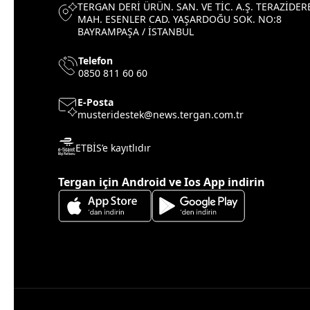
TERGAN DERİ ÜRÜN. SAN. VE TİC. A.Ş. TERAZİDER
MAH. ESENLER CAD. YAŞARDOĞU SOK. NO:8
BAYRAMPAŞA / İSTANBUL
Telefon
0850 811 60 60
E-Posta
musteridestek@news.tergan.com.tr
ETBİS’e kayıtlıdır
Tergan için Android ve Ios App indirin