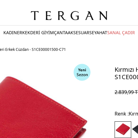
KADIN
ERKEK
DERİ GİYİM
ÇANTA
AKSESUAR
SEYAHAT
SANAL ÇADIR
 Deri Erkek Cüzdan - S1CE00001500-C71
Kırmızı 
S1CE00
2.839,99
T
Renk :
Kırm