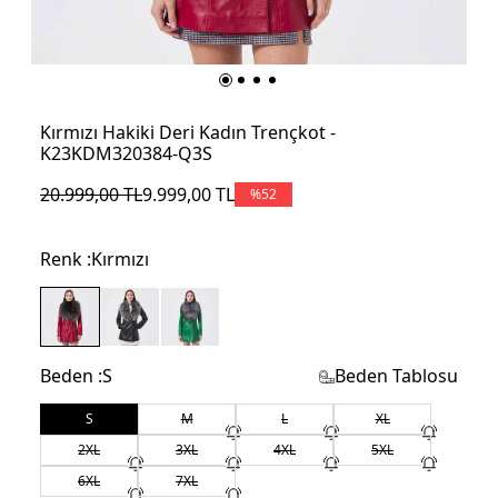
Kırmızı Hakiki Deri Kadın Trençkot -
K23KDM320384-Q3S
20.999,00
TL
9.999,00
TL
%
52
Renk :
Kırmızı
Beden :
S
Beden Tablosu
S
M
L
XL
2XL
3XL
4XL
5XL
6XL
7XL