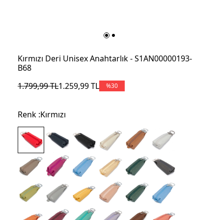
Kırmızı Deri Unisex Anahtarlık - S1AN00000193-
B68
1.799,99
TL
1.259,99
TL
%
30
Renk :
Kırmızı