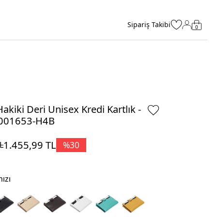
Sipariş Takibi
0
Hakiki Deri Unisex Kredi Kartlık -
001653-H4B
1.455,99
TL
%
30
L
ızı