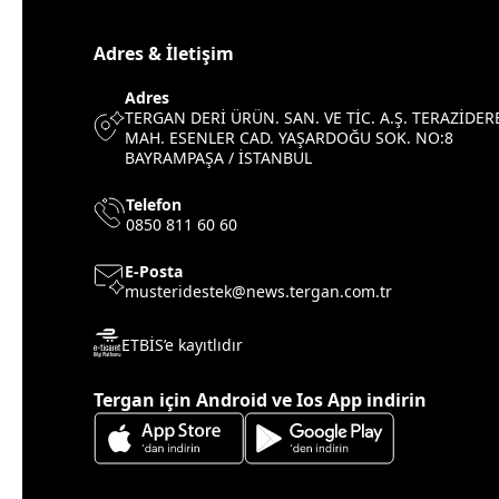
Adres & İletişim
Adres
TERGAN DERİ ÜRÜN. SAN. VE TİC. A.Ş. TERAZİDER
MAH. ESENLER CAD. YAŞARDOĞU SOK. NO:8
BAYRAMPAŞA / İSTANBUL
Telefon
0850 811 60 60
E-Posta
musteridestek@news.tergan.com.tr
ETBİS’e kayıtlıdır
Tergan için Android ve Ios App indirin