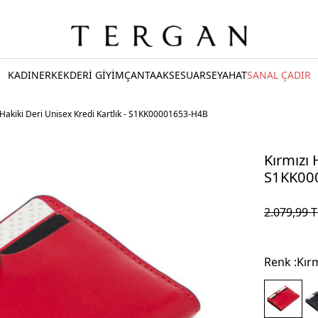
KADIN
ERKEK
DERİ GİYİM
ÇANTA
AKSESUAR
SEYAHAT
SANAL ÇADIR
 Hakiki Deri Unisex Kredi Kartlık - S1KK00001653-H4B
Kırmızı 
S1KK00
2.079,99
T
Renk :
Kırm