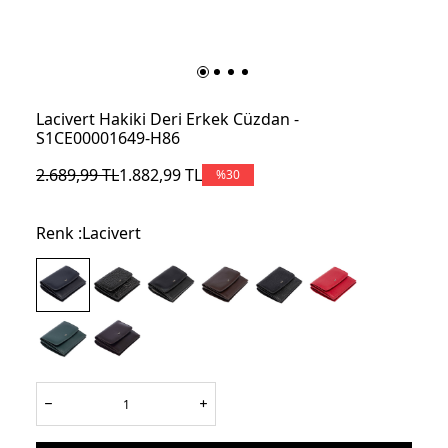
Lacivert Hakiki Deri Erkek Cüzdan -
S1CE00001649-H86
2.689,99
TL
1.882,99
TL
%
30
Renk :
Lacivert