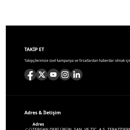
TAKİP ET
Takipçilerimize özel kampanya ve fırsatlardan haberdar olmak için
Adres & İletişim
Adres
TERGAN DERİ ÜRÜN. SAN. VE TİC. A.Ş. TERAZİDER