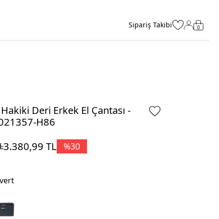
Sipariş Takibi
0
 Hakiki Deri Erkek El Çantası -
021357-H86
3.380,99
TL
%
30
L
vert