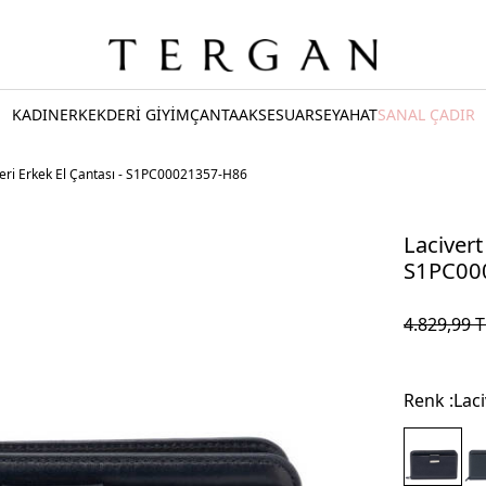
KADIN
ERKEK
DERİ GİYİM
ÇANTA
AKSESUAR
SEYAHAT
SANAL ÇADIR
Deri Erkek El Çantası - S1PC00021357-H86
Lacivert
S1PC00
4.829,99
T
Renk :
Laci