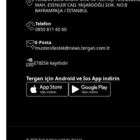
MAH. ESENLER CAD. YAŞARDOĞU SOK. NO:8
BAYRAMPAŞA / İSTANBUL
Telefon
0850 811 60 60
E-Posta
musteridestek@news.tergan.com.tr
ETBİS’e kayıtlıdır
Tergan için Android ve Ios App indirin
© 2026 Tüm hakları saklıdır Tergan